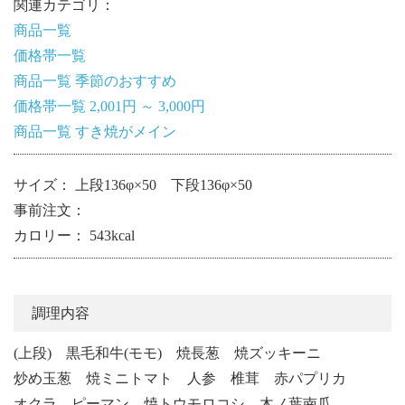
関連カテゴリ：
商品一覧
価格帯一覧
商品一覧
季節のおすすめ
価格帯一覧
2,001円 ～ 3,000円
商品一覧
すき焼がメイン
サイズ： 上段136φ×50 下段136φ×50
事前注文：
カロリー： 543kcal
調理内容
(上段) 黒毛和牛(モモ) 焼長葱 焼ズッキーニ
炒め玉葱 焼ミニトマト 人参 椎茸 赤パプリカ
オクラ ピーマン 焼トウモロコシ 木ノ葉南瓜