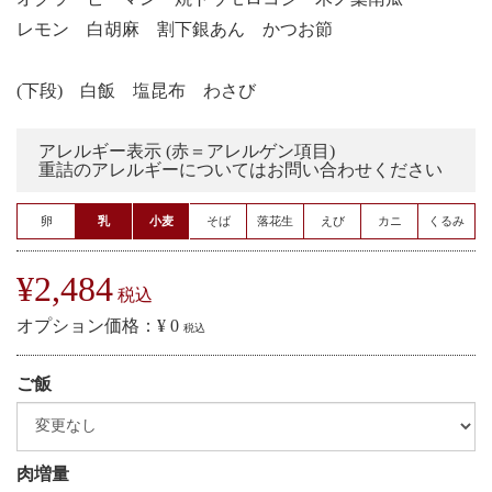
レモン 白胡麻 割下銀あん かつお節
(下段) 白飯 塩昆布 わさび
アレルギー表示 (赤＝アレルゲン項目)
重詰のアレルギーについてはお問い合わせください
卵
乳
小麦
そば
落花生
えび
カニ
くるみ
¥2,484
税込
オプション価格：¥
0
税込
ご飯
肉増量