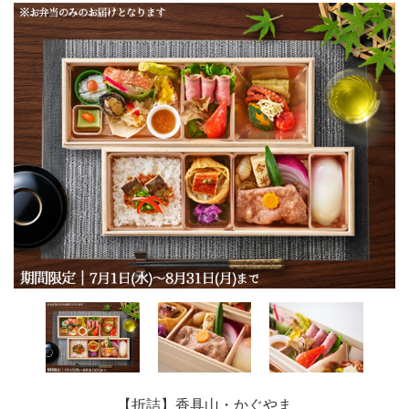
【折詰】香具山・かぐやま