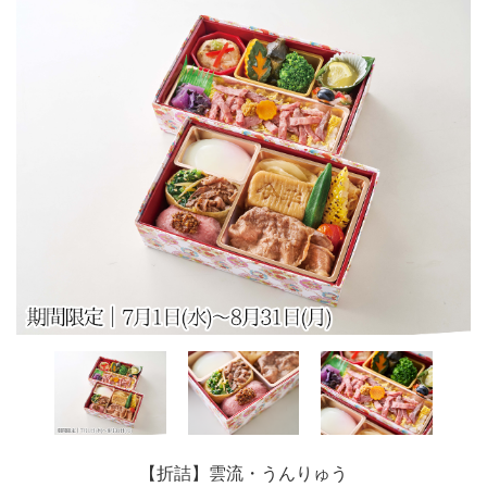
【折詰】雲流・うんりゅう